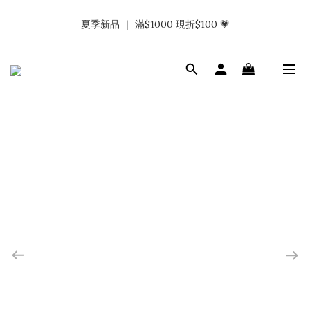
𝗡𝗮𝗯_𝗚𝗶𝗿𝗹𝘀大量募集中｜於社群分享標記回傳 找小編領取購物
夏季新品 ｜ 滿$1000 現折$100 💗
金.ᐟ.ᐟ
𝗡𝗮𝗯_𝗚𝗶𝗿𝗹𝘀大量募集中｜於社群分享標記回傳 找小編領取購物
金.ᐟ.ᐟ