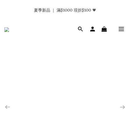
𝗡𝗮𝗯_𝗚𝗶𝗿𝗹𝘀大量募集中｜於社群分享標記回傳 找小編領取購物
夏季新品 ｜ 滿$1000 現折$100 💗
金.ᐟ.ᐟ
𝗡𝗮𝗯_𝗚𝗶𝗿𝗹𝘀大量募集中｜於社群分享標記回傳 找小編領取購物
金.ᐟ.ᐟ