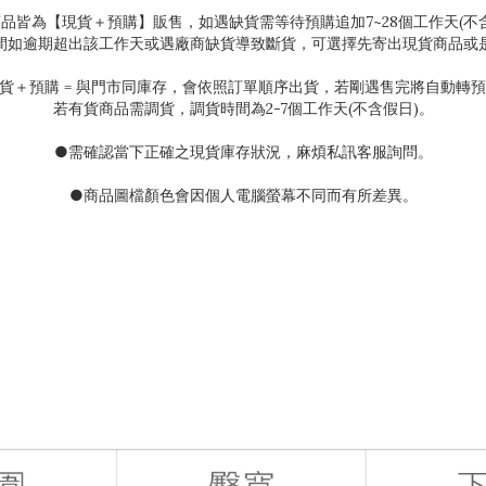
商品皆為【現貨＋預購】販售，如遇缺貨需等待預購追加
7~28
個工作天(不
間如逾期超出該工作天或遇廠商缺貨導致斷貨，可選擇先寄出現貨商品或
貨＋預購
=
與門市同庫存，會依照訂單順序出貨，若剛遇售完將自動轉預
若有貨商品需調貨，調貨時間為
2-7
個工作天(不含假日)。
●需確認當下正確之現貨庫存狀況
，麻煩私訊客服詢問。
●
商品圖檔顏色會因個人電腦螢幕不同而有所差異。