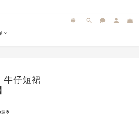
品
op 牛仔短裙
6】
運🌟