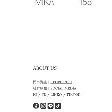
ABOUT US
門市資訊｜
STORE INFO
社群軟體｜SOCIAL MEDIA
IG
/
FB
/
LINE@
/
TIKTOK