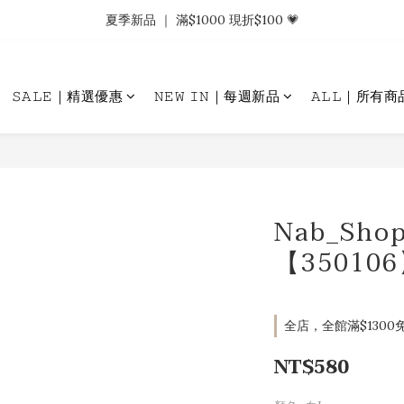
𝗡𝗮𝗯_𝗚𝗶𝗿𝗹𝘀大量募集中｜於社群分享標記回傳 找小編領取購物金.ᐟ.ᐟ
夏季新品 ｜ 滿$1000 現折$100 💗
𝗡𝗮𝗯_𝗚𝗶𝗿𝗹𝘀大量募集中｜於社群分享標記回傳 找小編領取購物金.ᐟ.ᐟ
𝚂𝙰𝙻𝙴｜精選優惠
𝙽𝙴𝚆 𝙸𝙽｜每週新品
𝙰𝙻𝙻｜所有商
Nab_Sh
【35010
全店，全館滿$1300免
NT$580