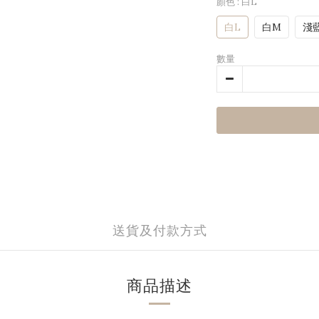
顏色
: 白L
白L
白M
淺
數量
送貨及付款方式
商品描述