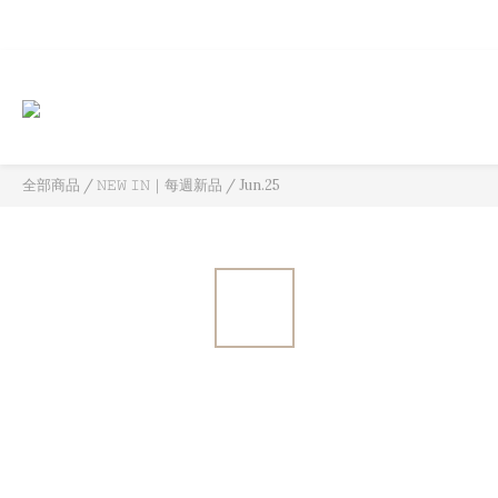
全部商品
/
𝙽𝙴𝚆 𝙸𝙽｜每週新品
/
Jun.25