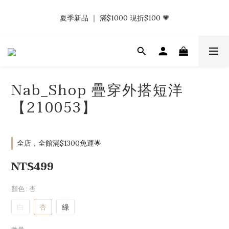
𝗡𝗮𝗯_𝗚𝗶𝗿𝗹𝘀大量募集中｜於社群分享標記回傳 找小編領取購物
夏季新品 ｜ 滿$1000 現折$100 💗
金.ᐟ.ᐟ
𝗡𝗮𝗯_𝗚𝗶𝗿𝗹𝘀大量募集中｜於社群分享標記回傳 找小編領取購物
金.ᐟ.ᐟ
Nab_Shop 疊穿外搭短洋
【210053】
全店，全館滿$1300免運🌟
NT$499
顏色
: 杏
白
杏
綠