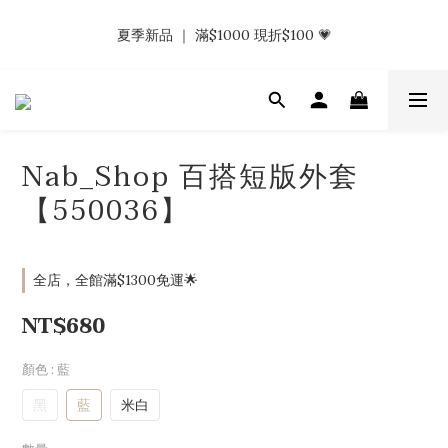
𝗡𝗮𝗯_𝗚𝗶𝗿𝗹𝘀大量募集中｜於社群分享標記回傳 找小編領取購物
夏季新品 ｜ 滿$1000 現折$100 💗
金.ᐟ.ᐟ
𝗡𝗮𝗯_𝗚𝗶𝗿𝗹𝘀大量募集中｜於社群分享標記回傳 找小編領取購物
金.ᐟ.ᐟ
Nab_Shop 百搭短版外套
【550036】
全店，全館滿$1300免運🌟
NT$680
顏色
: 藍
黑
藍
米白