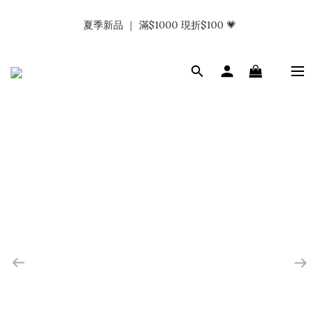
𝗡𝗮𝗯_𝗚𝗶𝗿𝗹𝘀大量募集中｜於社群分享標記回傳 找小編領取購物
夏季新品 ｜ 滿$1000 現折$100 💗
金.ᐟ.ᐟ
𝗡𝗮𝗯_𝗚𝗶𝗿𝗹𝘀大量募集中｜於社群分享標記回傳 找小編領取購物
金.ᐟ.ᐟ