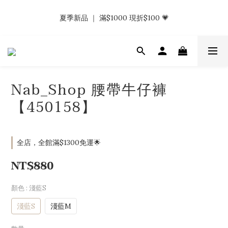
𝗡𝗮𝗯_𝗚𝗶𝗿𝗹𝘀大量募集中｜於社群分享標記回傳 找小編領取購物
夏季新品 ｜ 滿$1000 現折$100 💗
金.ᐟ.ᐟ
𝗡𝗮𝗯_𝗚𝗶𝗿𝗹𝘀大量募集中｜於社群分享標記回傳 找小編領取購物
金.ᐟ.ᐟ
Nab_Shop 腰帶牛仔褲
【450158】
全店，全館滿$1300免運🌟
NT$880
顏色
: 淺藍S
淺藍S
淺藍M