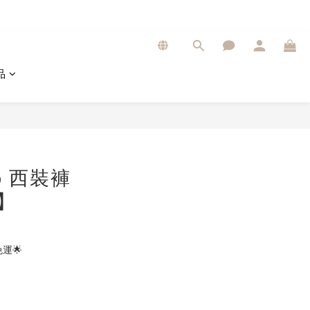
品
p 西裝褲
9】
運🌟