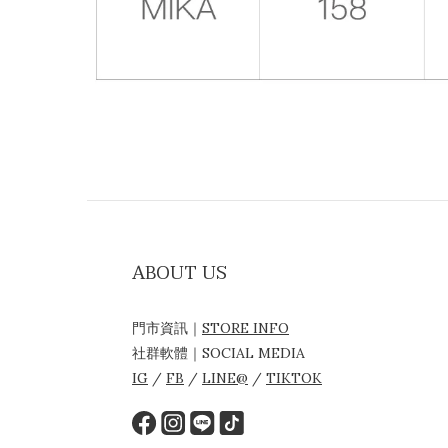
ABOUT US
門市資訊｜
STORE INFO
社群軟體｜SOCIAL MEDIA
IG
/
FB
/
LINE@
/
TIKTOK