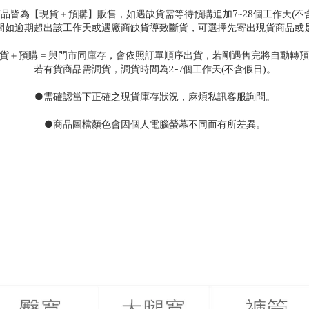
商品皆為【現貨＋預購】販售，如遇缺貨需等待預購追加
7~28
個工作天(不
間如逾期超出該工作天或遇廠商缺貨導致斷貨，可選擇先寄出現貨商品或
貨＋預購
=
與門市同庫存，會依照訂單順序出貨，若剛遇售完將自動轉預
若有貨商品需調貨，調貨時間為
2-7
個工作天(不含假日)。
●需確認當下正確之現貨庫存狀況
，麻煩私訊客服詢問。
●
商品圖檔顏色會因個人電腦螢幕不同而有所差異。