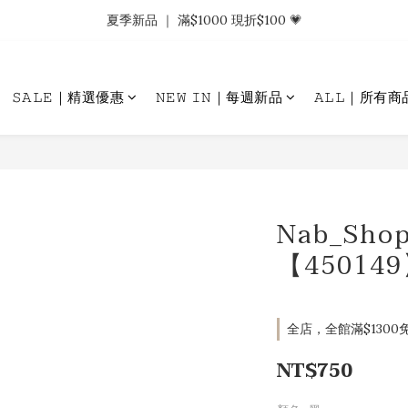
𝗡𝗮𝗯_𝗚𝗶𝗿𝗹𝘀大量募集中｜於社群分享標記回傳 找小編領取購物金.ᐟ.ᐟ
夏季新品 ｜ 滿$1000 現折$100 💗
𝗡𝗮𝗯_𝗚𝗶𝗿𝗹𝘀大量募集中｜於社群分享標記回傳 找小編領取購物金.ᐟ.ᐟ
𝚂𝙰𝙻𝙴｜精選優惠
𝙽𝙴𝚆 𝙸𝙽｜每週新品
𝙰𝙻𝙻｜所有商
Nab_Sho
【45014
全店，全館滿$1300免
NT$750