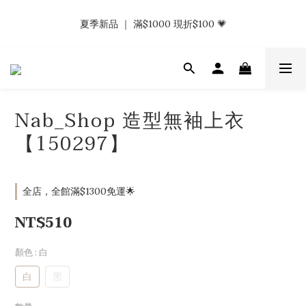
𝗡𝗮𝗯_𝗚𝗶𝗿𝗹𝘀大量募集中｜於社群分享標記回傳 找小編領取購物
夏季新品 ｜ 滿$1000 現折$100 💗
金.ᐟ.ᐟ
𝗡𝗮𝗯_𝗚𝗶𝗿𝗹𝘀大量募集中｜於社群分享標記回傳 找小編領取購物
金.ᐟ.ᐟ
Nab_Shop 造型無袖上衣
【150297】
全店，全館滿$1300免運🌟
NT$510
顏色
: 白
白
黑