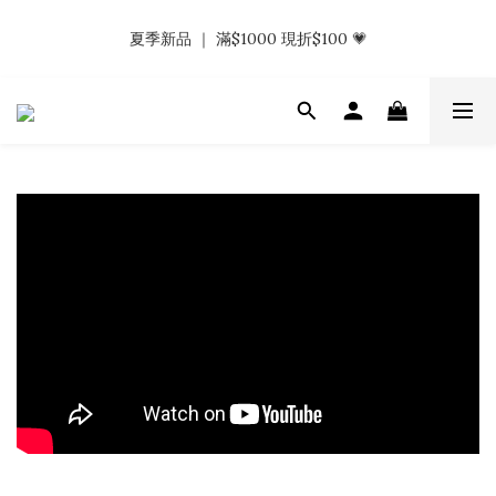
𝗡𝗮𝗯_𝗚𝗶𝗿𝗹𝘀大量募集中｜於社群分享標記回傳 找小編領取購物
夏季新品 ｜ 滿$1000 現折$100 💗
金.ᐟ.ᐟ
𝗡𝗮𝗯_𝗚𝗶𝗿𝗹𝘀大量募集中｜於社群分享標記回傳 找小編領取購物
金.ᐟ.ᐟ