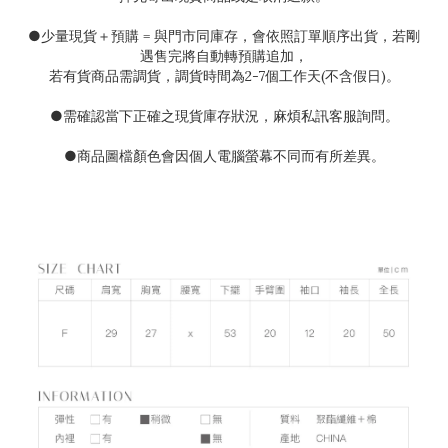
●
少量現貨＋預購
=
與門市同庫存，會依照訂單順序出貨，若剛
遇售完將自動轉預購追加，
若有貨商品需調貨，調貨時間為
2-7
個工作天(不含假日)。
●需確認當下正確之現貨庫存狀況
，麻煩私訊客服詢問。
●
商品圖檔顏色會因個人電腦螢幕不同而有所差異。