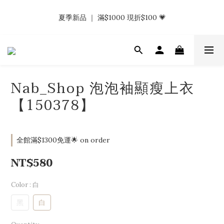
𝗡𝗮𝗯_𝗚𝗶𝗿𝗹𝘀大量募集中｜於社群分享標記回傳 找小編領取購物
夏季新品 ｜ 滿$1000 現折$100 💗
金.ᐟ.ᐟ
𝗡𝗮𝗯_𝗚𝗶𝗿𝗹𝘀大量募集中｜於社群分享標記回傳 找小編領取購物
金.ᐟ.ᐟ
Nab_Shop 泡泡袖顯瘦上衣
【150378】
全館滿$1300免運🌟 on order
NT$580
Color
: 白
黑
白