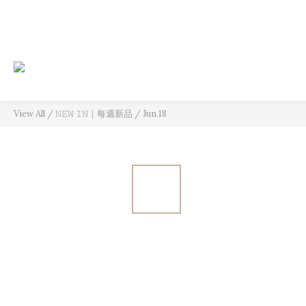
View All
/
𝙽𝙴𝚆 𝙸𝙽｜每週新品
/
Jun.18