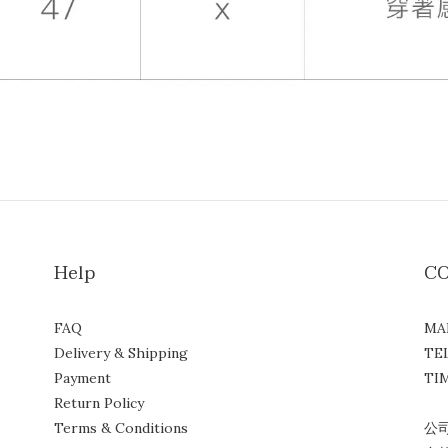
Help
C
FAQ
MA
Delivery & Shipping
TE
Payment
TIM
Return Policy
( 
Terms & Conditions
公司