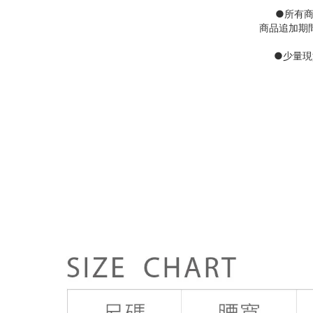
●
所有
商品追加期
●
少量現