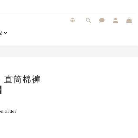
品
op 直筒棉褲
0】
n order