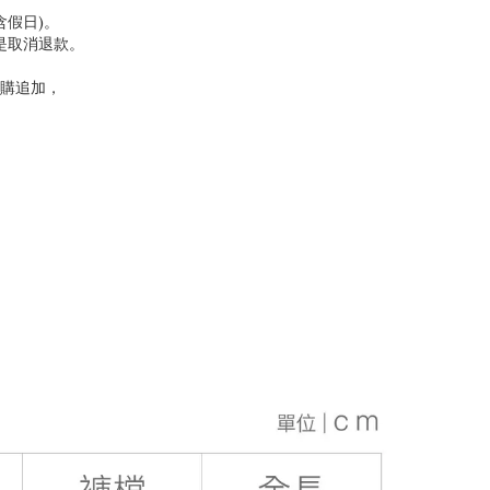
含假日)。
是取消退款。
購追加，