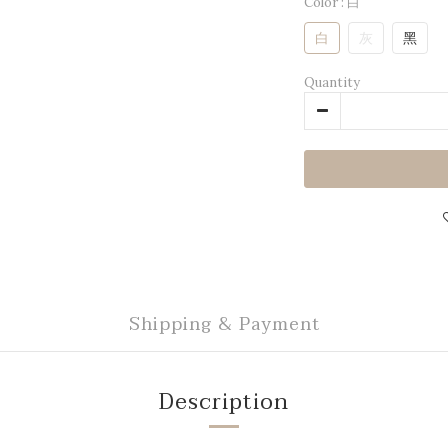
Color
: 白
白
灰
黑
Quantity
Shipping & Payment
Description