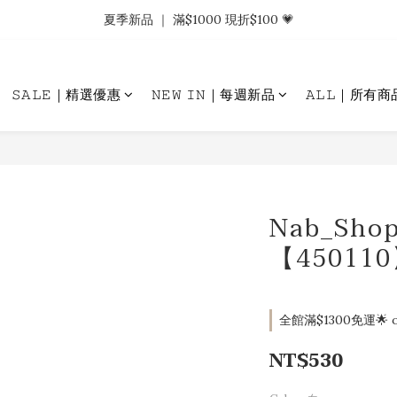
𝗡𝗮𝗯_𝗚𝗶𝗿𝗹𝘀大量募集中｜於社群分享標記回傳 找小編領取購物金.ᐟ.ᐟ
夏季新品 ｜ 滿$1000 現折$100 💗
𝗡𝗮𝗯_𝗚𝗶𝗿𝗹𝘀大量募集中｜於社群分享標記回傳 找小編領取購物金.ᐟ.ᐟ
𝚂𝙰𝙻𝙴｜精選優惠
𝙽𝙴𝚆 𝙸𝙽｜每週新品
𝙰𝙻𝙻｜所有商
Nab_Sh
【45011
全館滿$1300免運🌟 o
NT$530