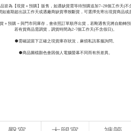
商品皆為【現貨＋預購】販售，如遇缺貨需等待預購追加
7~28
個工作天(不
間如逾期超出該工作天或遇廠商缺貨導致斷貨，可選擇先寄出現貨商品或
貨＋預購
=
與門市同庫存，會依照訂單順序出貨，若剛遇售完將自動轉預
若有貨商品需調貨，調貨時間為
2-7
個工作天(不含假日)。
●需確認當下正確之現貨庫存狀況
，麻煩私訊客服詢問。
●
商品圖檔顏色會因個人電腦螢幕不同而有所差異。