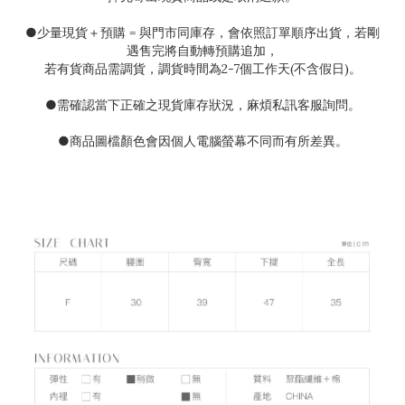
●
少量現貨＋預購
=
與門市同庫存，會依照訂單順序出貨，若剛
遇售完將自動轉預購追加，
若有貨商品需調貨，調貨時間為
2-7
個工作天(不含假日)。
●需確認當下正確之現貨庫存狀況
，麻煩私訊客服詢問。
●
商品圖檔顏色會因個人電腦螢幕不同而有所差異。