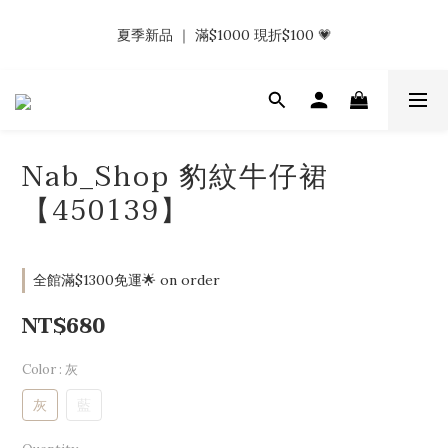
𝗡𝗮𝗯_𝗚𝗶𝗿𝗹𝘀大量募集中｜於社群分享標記回傳 找小編領取購物
夏季新品 ｜ 滿$1000 現折$100 💗
金.ᐟ.ᐟ
𝗡𝗮𝗯_𝗚𝗶𝗿𝗹𝘀大量募集中｜於社群分享標記回傳 找小編領取購物
金.ᐟ.ᐟ
Nab_Shop 豹紋牛仔裙
【450139】
全館滿$1300免運🌟 on order
NT$680
Color
: 灰
灰
藍