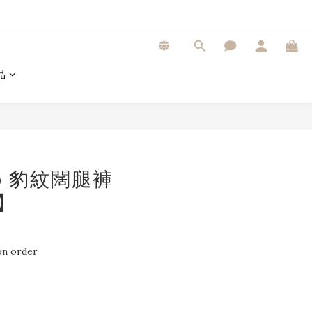
品
op 豹紋闊腿褲
0】
n order