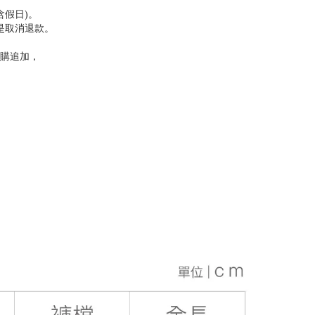
含假日)。
是取消退款。
購追加，