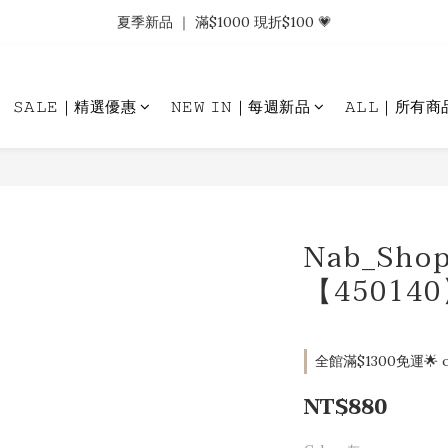
𝗡𝗮𝗯_𝗚𝗶𝗿𝗹𝘀大量募集中｜於社群分享標記回傳 找小編領取購物金.ᐟ.ᐟ
夏季新品 ｜ 滿$1000 現折$100 💗
𝗡𝗮𝗯_𝗚𝗶𝗿𝗹𝘀大量募集中｜於社群分享標記回傳 找小編領取購物金.ᐟ.ᐟ
𝚂𝙰𝙻𝙴｜精選優惠
𝙽𝙴𝚆 𝙸𝙽｜每週新品
𝙰𝙻𝙻｜所有商
Nab_Sh
【45014
全館滿$1300免運🌟 o
NT$880