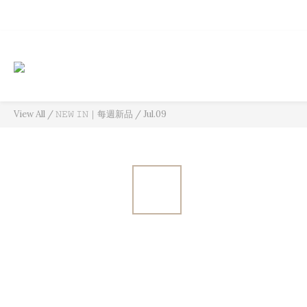
View All
/
𝙽𝙴𝚆 𝙸𝙽｜每週新品
/
Jul.09