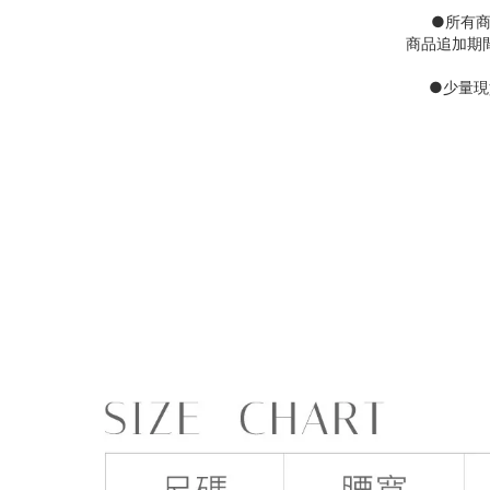
●
所有
商品追加期
●
少量現