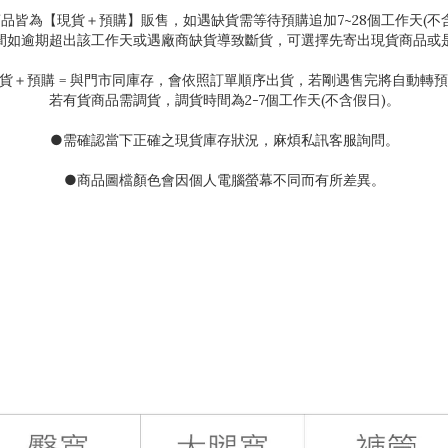
商品皆為【現貨＋預購】販售，如遇缺貨需等待預購追加
7~28
個工作天(不
間如逾期超出該工作天或遇廠商缺貨導致斷貨，可選擇先寄出現貨商品或
貨＋預購
=
與門市同庫存，會依照訂單順序出貨，若剛遇售完將自動轉預
若有貨商品需調貨，調貨時間為
2-7
個工作天(不含假日)。
●需確認當下正確之現貨庫存狀況
，麻煩私訊客服詢問。
●
商品圖檔顏色會因個人電腦螢幕不同而有所差異。