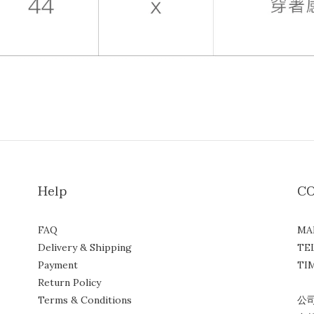
Help
C
FAQ
MA
Delivery & Shipping
TE
Payment
TIM
Return Policy
( 
Terms & Conditions
公司