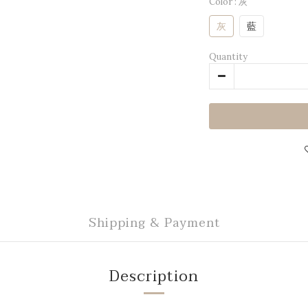
Color
: 灰
灰
藍
Quantity
Shipping & Payment
Description