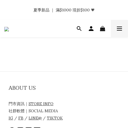
𝗡𝗮𝗯_𝗚𝗶𝗿𝗹𝘀大量募集中｜於社群分享標記回傳 找小編領取購物
夏季新品 ｜ 滿$1000 現折$100 💗
金.ᐟ.ᐟ
𝗡𝗮𝗯_𝗚𝗶𝗿𝗹𝘀大量募集中｜於社群分享標記回傳 找小編領取購物
金.ᐟ.ᐟ
ABOUT US
門市資訊｜
STORE INFO
社群軟體｜SOCIAL MEDIA
IG
/
FB
/
LINE@
/
TIKTOK