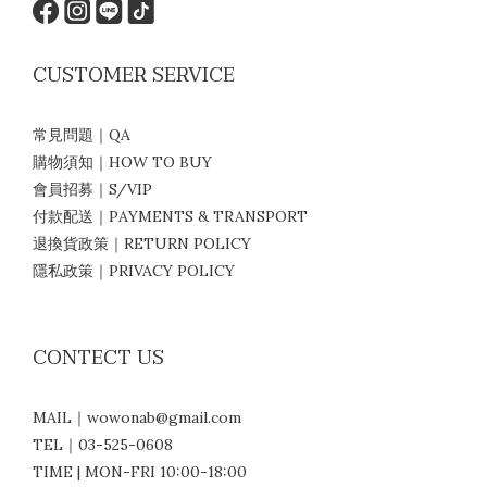
CUSTOMER SERVICE
常見問題｜QA
購物須知｜HOW TO BUY
會員招募｜S/VIP
付款配送｜PAYMENTS & TRANSPORT
退換貨政策｜RETURN POLICY
隱私政策｜PRIVACY POLICY
CONTECT US
MAIL｜wowonab@gmail.com
TEL｜03-525-0608
TIME | MON-FRI 10:00-18:00