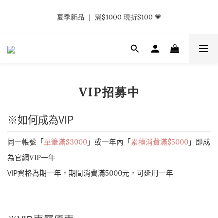
𝗡𝗮𝗯_𝗚𝗶𝗿𝗹𝘀大量募集中｜於社群分享標記回傳 找小編領取購物
夏季新品 ｜ 滿$1000 現折$100 💗
金.ᐟ.ᐟ
𝗡𝗮𝗯_𝗚𝗶𝗿𝗹𝘀大量募集中｜於社群分享標記回傳 找小編領取購物
金.ᐟ.ᐟ
VIP招募中
※如何成為
VIP
同一帳號「
單筆滿
」或一年內「
累積消費滿
」即成
$3000
$5000
為官網
一年
VIP
VIP
資格為期一年，期間消費滿
元，可延用一年
5000