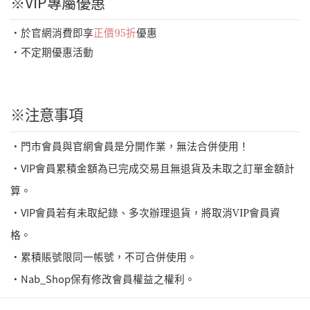
※
VIP
專屬優惠
•
於官網消費即享
正價
折
優惠
95
•
不定期優惠活動
※
注意事項
•
門市會員與官網會員是分開作業，無法合併使用！
•VIP
會員累積金額為已完成交易且無退貨及未取之訂單金額計
算。
•VIP
會員若有未取紀錄、多次辦理退貨，將取消
會員資
VIP
格。
•
累積賬號限同一帳號，不可合併使用。
•Nab_Shop
保有修改會員權益之權利。