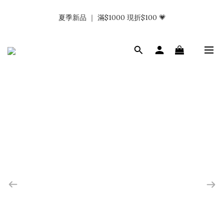
𝗡𝗮𝗯_𝗚𝗶𝗿𝗹𝘀大量募集中｜於社群分享標記回傳 找小編領取購物
夏季新品 ｜ 滿$1000 現折$100 💗
金.ᐟ.ᐟ
𝗡𝗮𝗯_𝗚𝗶𝗿𝗹𝘀大量募集中｜於社群分享標記回傳 找小編領取購物
金.ᐟ.ᐟ