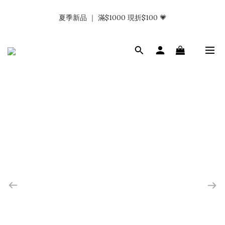
𝗡𝗮𝗯_𝗚𝗶𝗿𝗹𝘀大量募集中｜於社群分享標記回傳 找小編領取購物
夏季新品 ｜ 滿$1000 現折$100 💗
金.ᐟ.ᐟ
𝗡𝗮𝗯_𝗚𝗶𝗿𝗹𝘀大量募集中｜於社群分享標記回傳 找小編領取購物
金.ᐟ.ᐟ