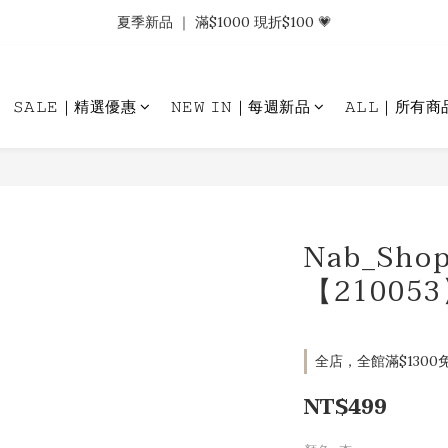
𝗡𝗮𝗯_𝗚𝗶𝗿𝗹𝘀大量募集中｜於社群分享標記回傳 找小編領取購物金.ᐟ.ᐟ
夏季新品 ｜ 滿$1000 現折$100 💗
𝗡𝗮𝗯_𝗚𝗶𝗿𝗹𝘀大量募集中｜於社群分享標記回傳 找小編領取購物金.ᐟ.ᐟ
𝚂𝙰𝙻𝙴｜精選優惠
𝙽𝙴𝚆 𝙸𝙽｜每週新品
𝙰𝙻𝙻｜所有商
Nab_Sh
【21005
全店，全館滿$1300免
NT$499