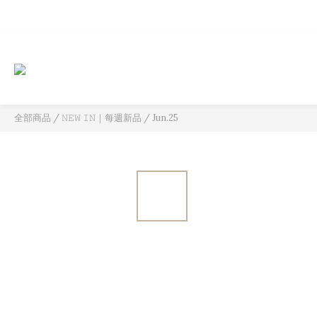
全部商品
/
𝙽𝙴𝚆 𝙸𝙽｜每週新品
/
Jun.25