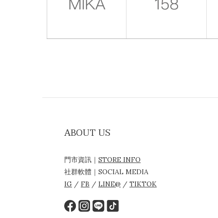
ABOUT US
門市資訊｜
STORE INFO
社群軟體｜SOCIAL MEDIA
IG
/
FB
/
LINE@
/
TIKTOK