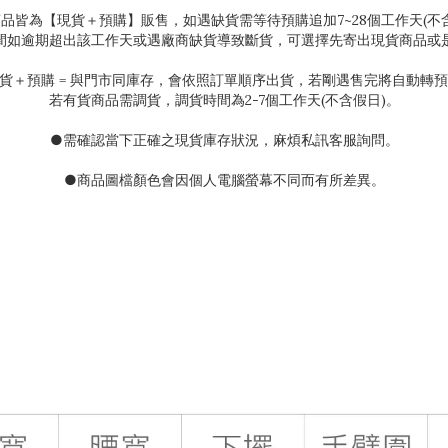
商品皆為【現貨＋預購】販售，如遇缺貨需等待預購追加
7~28
個工作天(不
間如逾期超出該工作天或遇廠商缺貨導致斷貨，可選擇先寄出現貨商品或
貨＋預購
=
與門市同庫存，會依照訂單順序出貨，若剛遇售完將自動轉預
若有貨商品需調貨，調貨時間為
2-7
個工作天(不含假日)。
●需確認當下正確之現貨庫存狀況
，麻煩私訊客服詢問。
●
商品圖檔顏色會因個人電腦螢幕不同而有所差異。