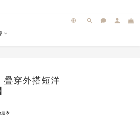
品
op 疊穿外搭短洋
3】
運🌟