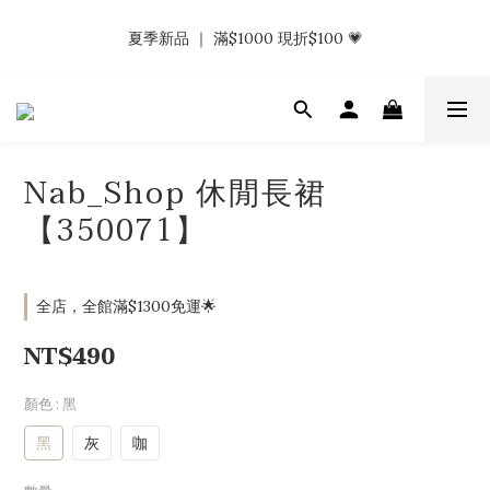
𝗡𝗮𝗯_𝗚𝗶𝗿𝗹𝘀大量募集中｜於社群分享標記回傳 找小編領取購物
夏季新品 ｜ 滿$1000 現折$100 💗
金.ᐟ.ᐟ
𝗡𝗮𝗯_𝗚𝗶𝗿𝗹𝘀大量募集中｜於社群分享標記回傳 找小編領取購物
金.ᐟ.ᐟ
Nab_Shop 休閒長裙
【350071】
全店，全館滿$1300免運🌟
NT$490
顏色
: 黑
黑
灰
咖