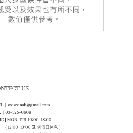
ONTECT US
IL｜wowonab@gmail.com
L｜03-525-0608
E | MON-FRI 10:00-18:00
12:00-13:00 及 例假日休息 )