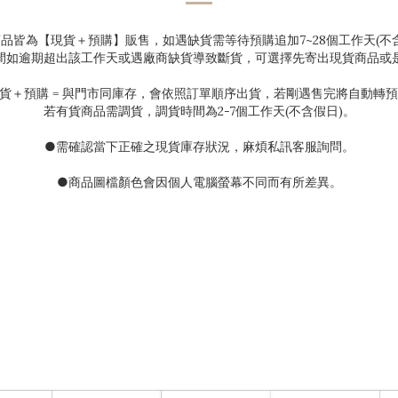
商品皆為【現貨＋預購】販售，如遇缺貨需等待預購追加
7~28
個工作天(不
間如逾期超出該工作天或遇廠商缺貨導致斷貨，可選擇先寄出現貨商品或
貨＋預購
=
與門市同庫存，會依照訂單順序出貨，若剛遇售完將自動轉預
若有貨商品需調貨，調貨時間為
2-7
個工作天(不含假日)。
●需確認當下正確之現貨庫存狀況
，麻煩私訊客服詢問。
●
商品圖檔顏色會因個人電腦螢幕不同而有所差異。