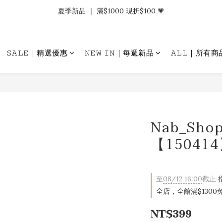
𝗡𝗮𝗯_𝗚𝗶𝗿𝗹𝘀大量募集中｜於社群分享標記回傳 找小編領取購物金.ᐟ.ᐟ
夏季新品 ｜ 滿$1000 現折$100 💗
𝗡𝗮𝗯_𝗚𝗶𝗿𝗹𝘀大量募集中｜於社群分享標記回傳 找小編領取購物金.ᐟ.ᐟ
𝚂𝙰𝙻𝙴｜精選優惠
𝙽𝙴𝚆 𝙸𝙽｜每週新品
𝙰𝙻𝙻｜所有商
Nab_Sh
【15041
至
08/12 16:00
截止
指
全店，全館滿$1300免
NT$399