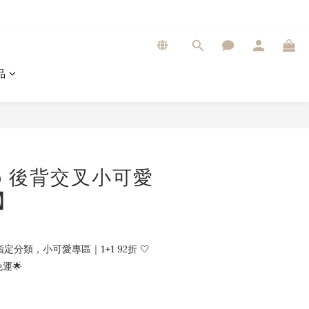
品
op 後背交叉小可愛
4】
定分類，小可愛專區｜1+1 92折 🤍
運🌟