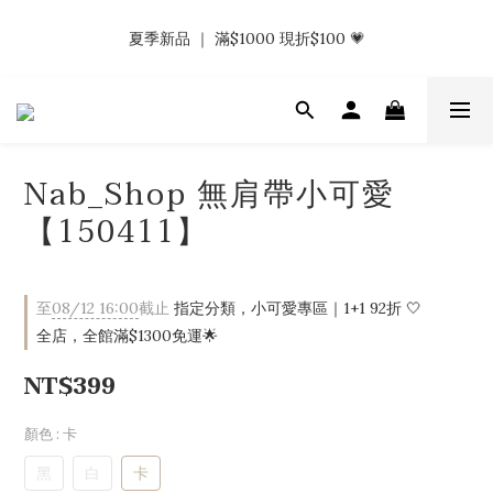
𝗡𝗮𝗯_𝗚𝗶𝗿𝗹𝘀大量募集中｜於社群分享標記回傳 找小編領取購物
夏季新品 ｜ 滿$1000 現折$100 💗
金.ᐟ.ᐟ
𝗡𝗮𝗯_𝗚𝗶𝗿𝗹𝘀大量募集中｜於社群分享標記回傳 找小編領取購物
金.ᐟ.ᐟ
Nab_Shop 無肩帶小可愛
【150411】
至
08/12 16:00
截止
指定分類，小可愛專區｜1+1 92折 🤍
全店，全館滿$1300免運🌟
NT$399
顏色
: 卡
黑
白
卡