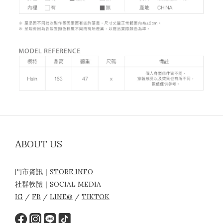
ABOUT US
門市資訊｜
STORE INFO
社群軟體｜SOCIAL MEDIA
IG
/
FB
/
LINE@
/
TIKTOK