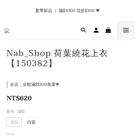
𝗡𝗮𝗯_𝗚𝗶𝗿𝗹𝘀大量募集中｜於社群分享標記回傳 找小編領取購物
夏季新品 ｜ 滿$1000 現折$100 💗
金.ᐟ.ᐟ
𝗡𝗮𝗯_𝗚𝗶𝗿𝗹𝘀大量募集中｜於社群分享標記回傳 找小編領取購物
金.ᐟ.ᐟ
Nab_Shop 荷葉繞花上衣
【150382】
全店，全館滿$1300免運🌟
NT$620
顏色
: 淺藍
淺藍
白藍