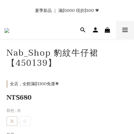
𝗡𝗮𝗯_𝗚𝗶𝗿𝗹𝘀大量募集中｜於社群分享標記回傳 找小編領取購物
夏季新品 ｜ 滿$1000 現折$100 💗
金.ᐟ.ᐟ
𝗡𝗮𝗯_𝗚𝗶𝗿𝗹𝘀大量募集中｜於社群分享標記回傳 找小編領取購物
金.ᐟ.ᐟ
Nab_Shop 豹紋牛仔裙
【450139】
全店，全館滿$1300免運🌟
NT$680
顏色
: 灰
灰
藍