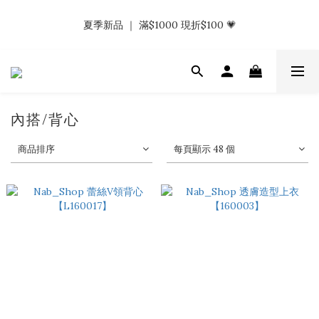
𝗡𝗮𝗯_𝗚𝗶𝗿𝗹𝘀大量募集中｜於社群分享標記回傳 找小編領取購物
夏季新品 ｜ 滿$1000 現折$100 💗
金.ᐟ.ᐟ
𝗡𝗮𝗯_𝗚𝗶𝗿𝗹𝘀大量募集中｜於社群分享標記回傳 找小編領取購物
金.ᐟ.ᐟ
內搭/背心
商品排序
每頁顯示 48 個