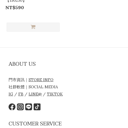
【150230】
NT$590
ABOUT US
門市資訊｜
STORE INFO
社群軟體｜SOCIAL MEDIA
IG
/
FB
/
LINE@
/
TIKTOK
CUSTOMER SERVICE