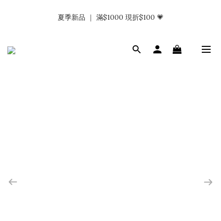
𝗡𝗮𝗯_𝗚𝗶𝗿𝗹𝘀大量募集中｜於社群分享標記回傳 找小編領取購物
夏季新品 ｜ 滿$1000 現折$100 💗
金.ᐟ.ᐟ
𝗡𝗮𝗯_𝗚𝗶𝗿𝗹𝘀大量募集中｜於社群分享標記回傳 找小編領取購物
金.ᐟ.ᐟ